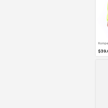
Rompev
$39.