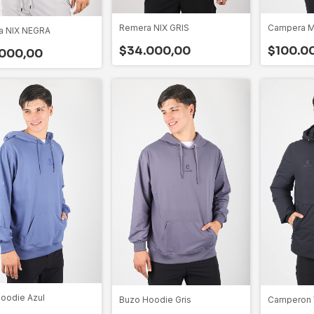
Campera M
Remera NIX GRIS
a NIX NEGRA
$100.0
$34.000,00
000,00
oodie Azul
Camperon 
Buzo Hoodie Gris