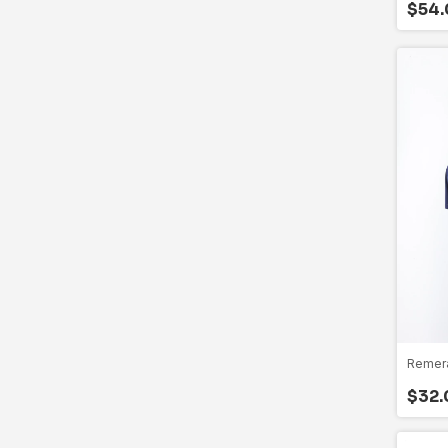
$54.
Remera
$32.