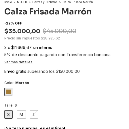
Inicio
>
MUJER
>
Calzas y Ciclistas
>
Calza Frisada Marrón
Calza Frisada Marrón
-
22
%
OFF
$35.000,00
$45.000,00
Precio sin impuestos
$28.925,62
3
x
$11.666,67
sin interés
5% de descuento
pagando con Transferencia bancaria
Ver más detalles
Envío gratis
superando los
$150.000,00
Color:
Marrón
Talle:
S
S
M
L
¡No te lo pierdas, es el último!