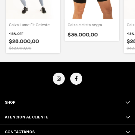
Calza ciclista negra
Calza Lume Fit Celeste
Calz
$35.000,00
-
13
%
OFF
-
13
$28.000,00
$2
$32.000,00
$32
SHOP
ATENCIÓN AL CLIENTE
CONTACTÁNOS