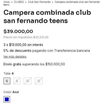
Inicio
>
CLUBES
>
Club San Fernando
>
Campera combinada club san fernando
teens
Campera combinada club
san fernando teens
$39.000,00
Precio sin impuestos
$32.231,40
3
x
$13.000,00
sin interés
5% de descuento
pagando con Transferencia bancaria
Ver más detalles
Envío gratis
superando los
$150.000,00
Talle:
6
6
8
10
12
Color:
Azul