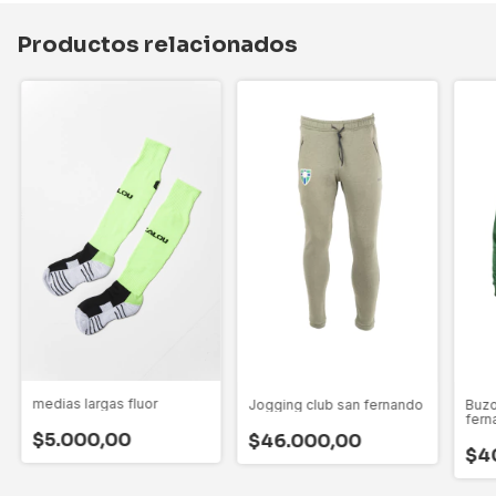
Productos relacionados
medias largas fluor
Jogging club san fernando
Buzo
fern
$5.000,00
$46.000,00
$4