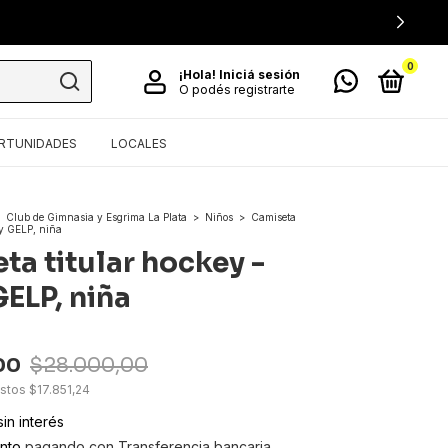
0
¡Hola!
Iniciá sesión
O podés registrarte
RTUNIDADES
LOCALES
Club de Gimnasia y Esgrima La Plata
>
Niños
>
Camiseta
ey GELP, niña
ta titular hockey -
GELP, niña
00
$28.000,00
estos
$17.851,24
sin interés
nto
pagando con Transferencia bancaria