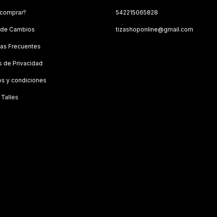
comprar?
542215065828
a de Cambios
tizashoponline@gmail.com
as Frecuentes
as de Privacidad
s y condiciones
 Talles
s