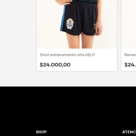
a
Short entrenamiento niña GELP
Remer
$24.000,00
$24
0,00
SHOP
ATENC