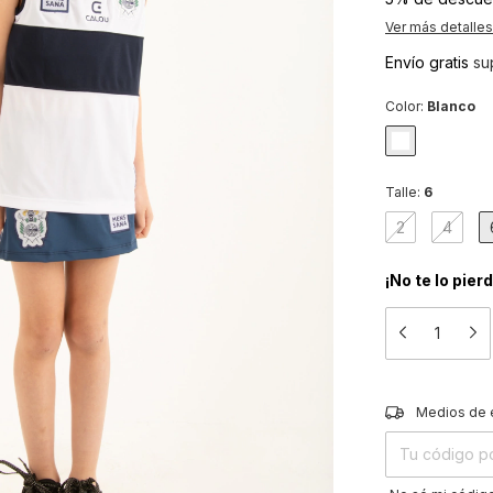
Ver más detalles
Envío gratis
su
Color:
Blanco
Talle:
6
2
4
¡No te lo pier
Entregas para el
Medios de 