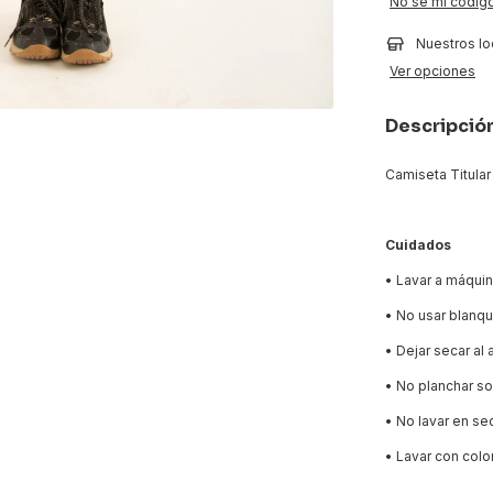
No sé mi código
Nuestros lo
Ver opciones
Descripció
Camiseta Titular
Cuidados
• Lavar a máquin
• No usar blanq
• Dejar secar al 
• No planchar so
• No lavar en se
• Lavar con colo