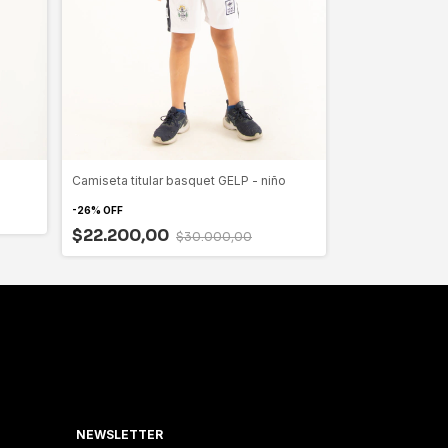
Camiseta titular basquet GELP - niño
Buzo Frisa gris 
-
26
%
OFF
$52.000,0
$22.200,00
$30.000,00
NEWSLETTER