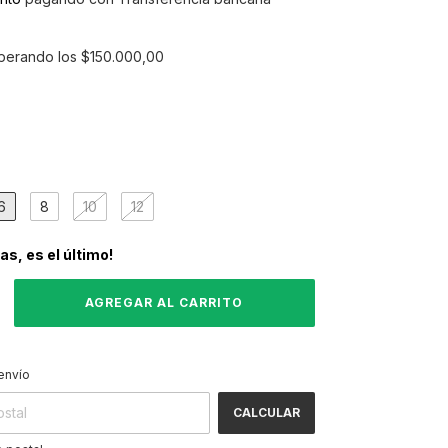
perando los
$150.000,00
6
8
10
12
das, es el último!
CAMBIAR CP
 CP:
envío
CALCULAR