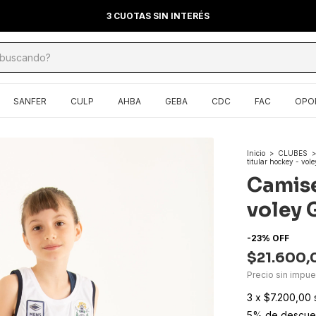
3 CUOTAS SIN INTERÉS
SANFER
CULP
AHBA
GEBA
CDC
FAC
OPO
Inicio
>
CLUBES
>
titular hockey - vol
Camise
voley 
-
23
%
OFF
$21.600,
Precio sin impu
3
x
$7.200,00
5% de descue