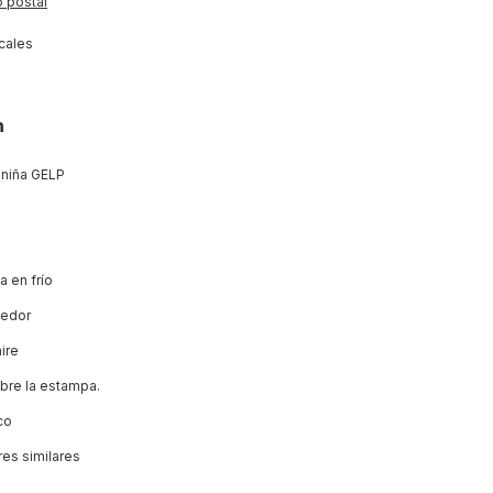
 postal
cales
n
 niña GELP
a en frío
uedor
aire
bre la estampa.
co
res similares