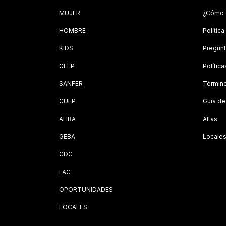
MUJER
¿Cómo 
HOMBRE
Polític
KIDS
Pregunt
GELP
Polític
SANFER
Término
CULP
Guía de
AHBA
Altas
GEBA
Locale
CDC
FAC
OPORTUNIDADES
LOCALES