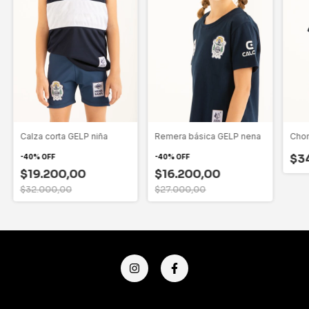
Calza corta GELP niña
Remera básica GELP nena
Cho
$3
-
40
%
OFF
-
40
%
OFF
$19.200,00
$16.200,00
$32.000,00
$27.000,00