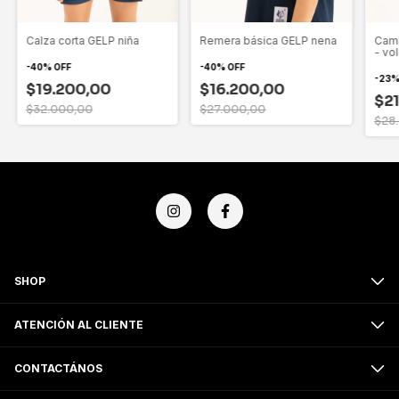
Calza corta GELP niña
Remera básica GELP nena
Cami
- vo
-
40
%
OFF
-
40
%
OFF
-
23
$19.200,00
$16.200,00
$2
$32.000,00
$27.000,00
$28
SHOP
ATENCIÓN AL CLIENTE
CONTACTÁNOS