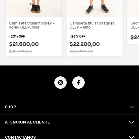
Camiseta titular hockey -
Camiseta titular basquet
Shor
voley GELP, niña
GELP - niño
GEL
$2
-
23
%
OFF
-
26
%
OFF
$21.600,00
$22.200,00
$28.000,00
$30.000,00
SHOP
ATENCIÓN AL CLIENTE
CONTACTÁNOS