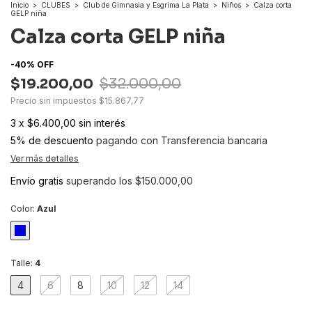
Inicio
>
CLUBES
>
Club de Gimnasia y Esgrima La Plata
>
Niños
>
Calza corta
GELP niña
Calza corta GELP niña
-
40
%
OFF
$19.200,00
$32.000,00
Precio sin impuestos
$15.867,77
3
x
$6.400,00
sin interés
5% de descuento
pagando con Transferencia bancaria
Ver más detalles
Envío gratis
superando los
$150.000,00
Color:
Azul
Talle:
4
4
6
8
10
12
14